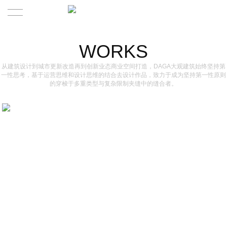
HOME
WORKS
WORKS
从建筑设计到城市更新改造再到创新业态商业空间打造，DAGA大观建筑始终坚持第
一性思考，基于运营思维和设计思维的结合去设计作品，致力于成为坚持第一性原则
的穿梭于多重类型与复杂限制夹缝中的缝合者。
ABOUT DAGA
CONTACT