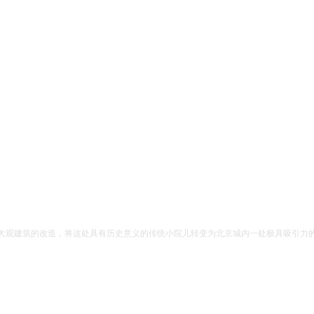
A大观建筑的改造，将这处具有历史意义的传统小院儿转变为北京城内一处极具吸引力