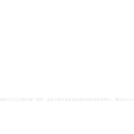
项目位于北京西打磨厂胡同，这处小院子原本是民国年间的瑞华染料行，通过DAG