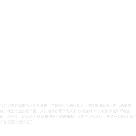
YERAR
2023
Location
北京
Size
200 m2
我们游走在城市的水泥丛林里，在褪去生活的疲惫后，殚精竭虑地满足自己的消费
欲。寸土寸金的都市里，人们倾尽积蓄只为买下“水泥森林”中的有限绿色和呼吸自
由。这一次，DAGA大观 建筑把泳池搬进东四北大街的办公园区，改造一处同时满足
日咖夜酒的透明盒子。